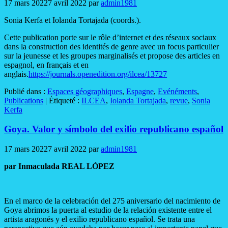
17 mars 2022
7 avril 2022
par
admin1981
Sonia Kerfa et Iolanda Tortajada (coords.).
Cette publication porte sur le rôle d’internet et des réseaux sociaux
dans la construction des identités de genre avec un focus particulier
sur la jeunesse et les groupes marginalisés et propose des articles en
espagnol, en français et en
anglais.
https://journals.openedition.org/ilcea/13727
Publié dans :
Espaces géographiques
,
Espagne
,
Evénéments
,
Publications
|
Étiqueté :
ILCEA
,
Iolanda Tortajada
,
revue
,
Sonia
Kerfa
Goya. Valor y símbolo del exilio republicano español
17 mars 2022
7 avril 2022
par
admin1981
par Inmaculada REAL LÓPEZ
En el marco de la celebración del 275 aniversario del nacimiento de
Goya abrimos la puerta al estudio de la relación existente entre el
artista aragonés y el exilio republicano español. Se trata una