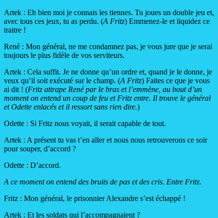
Artek : Eh bien moi je connais les tiennes. Tu joues un double jeu et,
avec tous ces jeux, tu as perdu. (
A Fritz
) Emmenez-le et liquidez ce
traitre !
René : Mon général, ne me condamnez pas, je vous jure que je serai
toujours le plus fidèle de vos serviteurs.
Artek : Cela suffit. Je ne donne qu’un ordre et, quand je le donne, je
veux qu’il soit exécuté sur le champ. (
A Fritz
) Faites ce que je vous
ai dit ! (
Fritz attrape René par le bras et l’emmène, au bout d’un
moment on entend un coup de feu et Fritz entre. Il trouve le général
et Odette enlacés et il ressort sans rien dire.
)
Odette : Si Fritz nous voyait, il serait capable de tout.
Artek : A présent tu vas t’en aller et nous nous retrouverons ce soir
pour souper, d’accord ?
Odette : D’accord.
A ce moment on entend des bruits de pas et des cris. Entre Fritz.
Fritz : Mon général, le prisonnier Alexandre s’est échappé !
Artek : Et les soldats qui l’accompagnaient ?