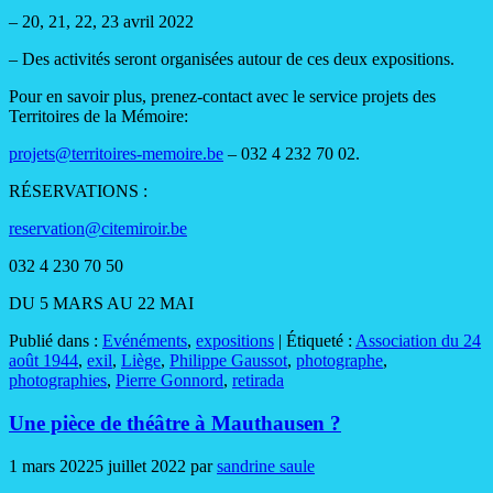
– 20, 21, 22, 23 avril 2022
– Des activités seront organisées autour de ces deux expositions.
Pour en savoir plus, prenez-contact avec le service projets des
Territoires de la Mémoire:
projets@territoires-memoire.be
– 032 4 232 70 02.
RÉSERVATIONS :
reservation@citemiroir.be
032 4 230 70 50
DU 5 MARS AU 22 MAI
Publié dans :
Evénéments
,
expositions
|
Étiqueté :
Association du 24
août 1944
,
exil
,
Liège
,
Philippe Gaussot
,
photographe
,
photographies
,
Pierre Gonnord
,
retirada
Une pièce de théâtre à Mauthausen ?
1 mars 2022
5 juillet 2022
par
sandrine saule