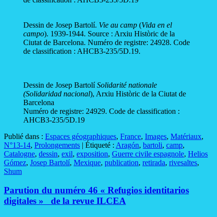
Dessin de Josep Bartolí.
Vie au camp
(
Vida en el
campo
). 1939-1944. Source : Arxiu Històric de la
Ciutat de Barcelona
.
Numéro de registre: 24928. Code
de classification : AHCB3-235/5D.19.
Dessin de Josep Bartolí
Solidarité nationale
(Solidaridad nacional
), Arxiu Històric de la Ciutat de
Barcelona
Numéro de registre: 24929. Code de classification :
AHCB3-235/5D.19
Publié dans :
Espaces géographiques
,
France
,
Images
,
Matériaux
,
N°13-14
,
Prolongements
|
Étiqueté :
Aragón
,
bartoli
,
camp
,
Catalogne
,
dessin
,
exil
,
exposition
,
Guerre civile espagnole
,
Helios
Gómez
,
Josep Bartolí
,
Mexique
,
publication
,
retirada
,
rivesaltes
,
Shum
Parution du numéro 46 « Refugios identitarios
digitales » de la revue ILCEA