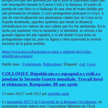
perspectiva que aún quedaba por hacer pese al importante papel que
este desempeñó durante la Guerra Civil y la diáspora. El punto de
partida de este libro es el hallazgo de una obra de teatro inédita que
aún permanecía olvidada, y cuyo protagonista principal es Goya. A
raíz de esta localización nos planteamos cuánto hay de Goya en la
España desterrada, aquellos apátridas que desde la distancia
reivindicaron los valores de una cultura que les fue arrebatada. En la
lucha por mantener viva la memoria y la identidad, se aferran a las
grandes figuras del arte español, y es ahí donde Goya tiene un
protagonismo especial, pues su figura y obra representa la esencia
nacional de la patria perdida.
https://www.trea.es/books/goya-valor-y-simbolo-del-exilio-
republicano-espanol
Publié dans :
Evénéments
,
Publications
|
Étiqueté :
exil
,
Goya
COLLOQUE Républicain.e.s espagnol.e.s exilé.e.s
pendant la Seconde Guerre mondiale. Travail forcé
et résistances. Rotspanier, 80 ans après
13 mars 2022
7 avril 2022
par
sandrine saule
Le
laboratoire HTCI de Université de la Bretagne Occidentale
, en
partenariat (entre autres) avec l’association Mémoire de l’Exil