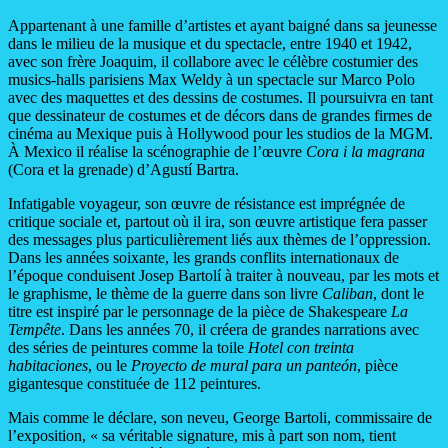
Appartenant à une famille d’artistes et ayant baigné dans sa jeunesse
dans le milieu de la musique et du spectacle, entre 1940 et 1942,
avec son frère Joaquim, il collabore avec le célèbre costumier des
musics-halls parisiens Max Weldy à un spectacle sur Marco Polo
avec des maquettes et des dessins de costumes. Il poursuivra en tant
que dessinateur de costumes et de décors dans de grandes firmes de
cinéma au Mexique puis à Hollywood pour les studios de la MGM.
À Mexico il réalise la scénographie de l’œuvre
Cora i la magrana
(Cora et la grenade) d’Agustí Bartra.
Infatigable voyageur, son œuvre de résistance est imprégnée de
critique sociale et, partout où il ira, son œuvre artistique fera passer
des messages plus particulièrement liés aux thèmes de l’oppression.
Dans les années soixante, les grands conflits internationaux de
l’époque conduisent Josep Bartolí à traiter à nouveau, par les mots et
le graphisme, le thème de la guerre dans son livre
Caliban
, dont le
titre est inspiré par le personnage de la pièce de Shakespeare
La
Tempête
. Dans les années 70, il créera de grandes narrations avec
des séries de peintures comme la toile
Hotel con treinta
habitaciones
, ou le
Proyecto de mural para un panteón
, pièce
gigantesque constituée de 112 peintures.
Mais comme le déclare, son neveu, George Bartoli, commissaire de
l’exposition, « sa véritable signature, mis à part son nom, tient