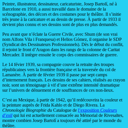
Peintre, illustrateur, dessinateur, caricaturiste, Josep Bartolí, né à
Barcelone en 1910, a aussi travaillé dans le domaine de la
scénographie, des décors et des costumes pour le théâtre. Il s’initie
très jeune à la caricature et au dessin de presse. À partir de 1933 il
devient plus connu et ses dessins sont de plus en plus demandés.
Peu avant que n’éclate la Guerre Civile, avec Shum (de son vrai
nom Alfons Vila i Franquesa) et Helios Gómez, il organise le SDP
(Syndicat des Dessinateurs Professionnels). Dès le début du conflit,
il rejoint le front d’Aragon dans les rangs de la colonne de Caritat
Mercader. Il intègre ensuite le corps des commissaires de guerre.
Le 14 févier 1939, sa compagnie couvre la retraite des troupes
républicaines vers la frontière française et la traversée du col de
Lamanère. À partir de février 1939 il passe par sept camps
d’internement français. Les dessins de ses cahiers, réalisés au crayon
noir, sont un témoignage à vif d’une extrême intensité dramatique
sur l’univers de dénuement et de souffrances de ces non-lieux.
C’est au Mexique, à partir de 1942, qu’il redécouvrira la couleur et
la peinture auprès de Frida Kahlo et de Diego Rivera. La
Chronologie Biographie du
Catalogue de
l’exposition
Couleurs
d’exil
qui lui est actuellement consacrée au Mémorial de Rivesaltes,
montre combien Josep Bartolí a toujours été attiré par le monde du
théâtre.