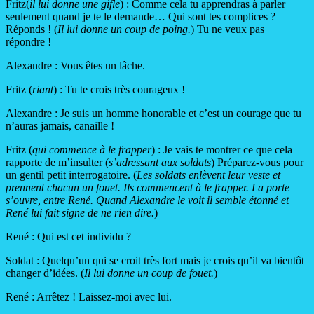
Fritz(
il lui donne une gifle
)
: Comme cela tu apprendras à parler
seulement quand je te le demande… Qui sont tes complices ?
Réponds ! (
Il lui donne un coup de poing.
) Tu ne veux pas
répondre !
Alexandre : Vous êtes un lâche.
Fritz (
riant
) : Tu te crois très courageux !
Alexandre : Je suis un homme honorable et c’est un courage que tu
n’auras jamais, canaille !
Fritz (
qui commence à le frapper
) : Je vais te montrer ce que cela
rapporte de m’insulter (
s’adressant aux soldats
) Préparez-vous pour
un gentil petit interrogatoire. (
Les soldats
enlèvent leur veste et
prennent chacun un fouet. Ils commencent à le frapper. La porte
s’ouvre, entre René. Quand Alexandre le voit il semble étonné et
René lui fait signe de ne rien dire.
)
René : Qui est cet individu ?
Soldat : Quelqu’un qui se croit très fort mais je crois qu’il va bientôt
changer d’idées. (
Il lui donne un coup de fouet.
)
René : Arrêtez ! Laissez-moi avec lui.