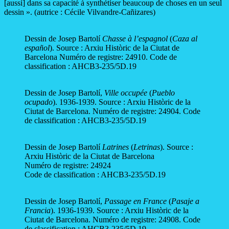
[aussi] dans sa capacité à synthétiser beaucoup de choses en un seul
dessin ». (autrice : Cécile Vilvandre-Cañizares)
Dessin de Josep Bartolí
Chasse à l’espagnol
(
Caza al
español
). Source : Arxiu Històric de la Ciutat de
Barcelona Numéro de registre: 24910. Code de
classification : AHCB3-235/5D.19
Dessin de Josep Bartolí,
Ville occupée
(
Pueblo
ocupado
). 1936-1939. Source : Arxiu Històric de la
Ciutat de Barcelona. Numéro de registre: 24904. Code
de classification : AHCB3-235/5D.19
Dessin de Josep Bartolí
Latrines
(
Letrinas
). Source :
Arxiu Històric de la Ciutat de Barcelona
Numéro de registre: 24924
Code de classification : AHCB3-235/5D.19
Dessin de Josep Bartolí,
Passage en France
(
Pasaje a
Francia
). 1936-1939. Source : Arxiu Històric de la
Ciutat de Barcelona. Numéro de registre: 24908. Code
de classification : AHCB3-235/5D.19