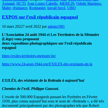
Armand
,
HCTI
,
Ivan Lopez Cabello
,
MERE29
,
Odette Martinez-
Maler
,
résistance
,
Rostpanier
,
travail forcé
,
UBO
EXPOS sur l’exil républicain espagnol
10 mars 2022
7 avril 2022
par
admin1981
L’Association 24 août 1944 et Les Territoires de la Mémoire
(Liège) vous proposent
deux expositions photographiques sur l’exil républicain
espagnol
https://exiles.territoires-memoire.be/
https://www.24-aout-1944.org/EXILES-des-resistants-de-la
EXILÉS, des résistants de la Retirada à aujourd’hui
Chemins de l’exil. Philippe Gaussot.
L’exode de 500.000 Espagnols passant les Pyrénées en Février
1939, plus connu aujourd’hui sous le nom de «Retirada », a été très
documenté principalement par des photographes tels que Robert