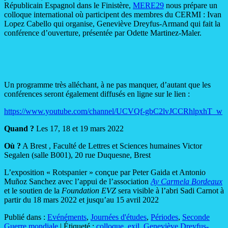
Républicain Espagnol dans le Finistère,
MERE29
nous prépare un
colloque international où participent des membres du CERMI : Ivan
Lopez Cabello qui organise, Geneviève Dreyfus-Armand qui fait la
conférence d’ouverture, présentée par Odette Martinez-Maler.
Un programme très alléchant, à ne pas manquer, d’autant que les
conférences seront également diffusés en ligne sur le lien :
https://www.youtube.com/channel/UCVQf-gbC2lvJCCRhlpxhT_w
Quand ?
Les 17, 18 et 19 mars 2022
Où ?
A Brest , Faculté de Lettres et Sciences humaines Victor
Segalen (salle B001), 20 rue Duquesne, Brest
L’exposition « Rotspanier » conçue par Peter Gaida et Antonio
Muñoz Sanchez avec l’appui de l’association
Ay Carmela Bordeaux
et le soutien de la
Foundation EVZ
sera visible à l’abri Sadi Carnot à
partir du 18 mars 2022 et jusqu’au 15 avril 2022
Publié dans :
Evénéments
,
Journées d'études
,
Périodes
,
Seconde
Guerre mondiale
|
Étiqueté :
colloque
,
exil
,
Geneviève Dreyfus-