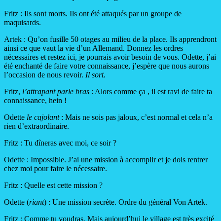
Fritz : Ils sont morts. Ils ont été attaqués par un groupe de
maquisards.
Artek : Qu’on fusille 50 otages au milieu de la place. Ils apprendront
ainsi ce que vaut la vie d’un Allemand. Donnez les ordres
nécessaires et restez ici, je pourrais avoir besoin de vous. Odette, j’ai
été enchanté de faire votre connaissance, j’espère que nous aurons
l’occasion de nous revoir.
Il sort.
Fritz,
l’attrapant parle bras
: Alors comme ça , il est ravi de faire ta
connaissance, hein !
Odette
le cajolant
: Mais ne sois pas jaloux, c’est normal et cela n’a
rien d’extraordinaire.
Fritz : Tu dîneras avec moi, ce soir ?
Odette : Impossible. J’ai une mission à accomplir et je dois rentrer
chez moi pour faire le nécessaire.
Fritz : Quelle est cette mission ?
Odette (
riant
) : Une mission secrète. Ordre du général Von Artek.
Fritz : Comme tu voudras. Mais aujourd’hui le village est très excité