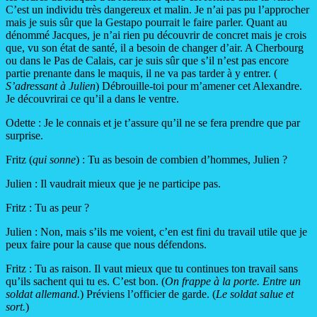
C’est un individu très dangereux et malin. Je n’ai pas pu l’approcher
mais je suis sûr que la Gestapo pourrait le faire parler. Quant au
dénommé Jacques, je n’ai rien pu découvrir de concret mais je crois
que, vu son état de santé, il a besoin de changer d’air. A Cherbourg
ou dans le Pas de Calais, car je suis sûr que s’il n’est pas encore
partie prenante dans le maquis, il ne va pas tarder à y entrer. (
S’adressant à Julien
) Débrouille-toi pour m’amener cet Alexandre.
Je découvrirai ce qu’il a dans le ventre.
Odette : Je le connais et je t’assure qu’il ne se fera prendre que par
surprise.
Fritz (
qui sonne
) : Tu as besoin de combien d’hommes, Julien ?
Julien : Il vaudrait mieux que je ne participe pas.
Fritz : Tu as peur ?
Julien : Non, mais s’ils me voient, c’en est fini du travail utile que je
peux faire pour la cause que nous défendons.
Fritz : Tu as raison. Il vaut mieux que tu continues ton travail sans
qu’ils sachent qui tu es. C’est bon. (
On frappe à la porte. Entre un
soldat allemand.
) Préviens l’officier de garde. (
Le soldat salue et
sort.
)