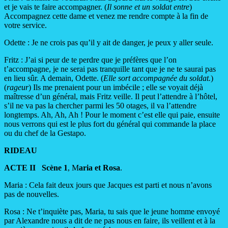
et je vais te faire accompagner. (
Il sonne et un soldat entre
)
Accompagnez cette dame et venez me rendre compte à la fin de
votre service.
Odette : Je ne crois pas qu’il y ait de danger, je peux y aller seule.
Fritz : J’ai si peur de te perdre que je préfères que l’on
t’accompagne, je ne serai pas tranquille tant que je ne te saurai pas
en lieu sûr. A demain, Odette. (
Elle sort accompagnée du soldat.
)
(
rageur
) Ils me prenaient pour un imbécile ; elle se voyait déjà
maîtresse d’un général, mais Fritz veille. Il peut l’attendre à l’hôtel,
s’il ne va pas la chercher parmi les 50 otages, il va l’attendre
longtemps. Ah, Ah, Ah ! Pour le moment c’est elle qui paie, ensuite
nous verrons qui est le plus fort du général qui commande la place
ou du chef de la Gestapo.
RIDEAU
ACTE II Scène 1
, M
aria et Rosa
.
Maria : Cela fait deux jours que Jacques est parti et nous n’avons
pas de nouvelles.
Rosa : Ne t’inquiète pas, Maria, tu sais que le jeune homme envoyé
par Alexandre nous a dit de ne pas nous en faire, ils veillent et à la