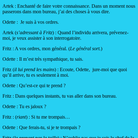
Artek : Enchanté de faire votre connaissance. Dans un moment nous
passerons dans mon bureau, j’ai des choses à vous dire.
Odette : Je suis à vos ordres.
Artek (
s’adressant à Fritz
) : Quand l’individu arrivera, prévenez-
moi, je veux assister à son interrogatoire.
Fritz : A vos ordres, mon général. (
Le général sort.
)
Odette : Il m’est très sympathique, tu sais.
Fritz (
il lui prend les mains
) : Ecoute, Odette, jure-moi que quoi
qu’il arrive, tu es seulement à moi.
Odette : Qu’est-ce qui te prend ?
Fritz : Dans quelques instants, tu vas aller dans son bureau.
Odette : Tu es jaloux ?
Fritz : (
riant
) : Si tu me trompais…
Odette : Que ferais-tu, si je te trompais ?
Fritz (
la prenant par la taille
) : N’oublie pas que je suis le chef de la