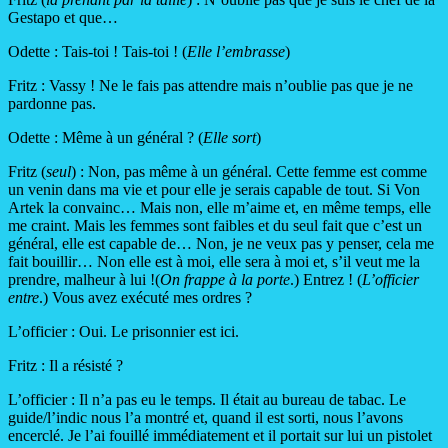
Gestapo et que…
Odette : Tais-toi ! Tais-toi ! (
Elle l’embrasse
)
Fritz : Vassy ! Ne le fais pas attendre mais n’oublie pas que je ne
pardonne pas.
Odette : Même à un général ? (
Elle sort
)
Fritz (
seul
) : Non, pas même à un général. Cette femme est comme
un venin dans ma vie et pour elle je serais capable de tout. Si Von
Artek la convainc… Mais non, elle m’aime et, en même temps, elle
me craint. Mais les femmes sont faibles et du seul fait que c’est un
général, elle est capable de… Non, je ne veux pas y penser, cela me
fait bouillir… Non elle est à moi, elle sera à moi et, s’il veut me la
prendre, malheur à lui !(
On frappe à la porte
.) Entrez ! (
L’officier
entre
.) Vous avez exécuté mes ordres ?
L’officier : Oui. Le prisonnier est ici.
Fritz : Il a résisté ?
L’officier : Il n’a pas eu le temps. Il était au bureau de tabac. Le
guide/l’indic nous l’a montré et, quand il est sorti, nous l’avons
encerclé. Je l’ai fouillé immédiatement et il portait sur lui un pistolet