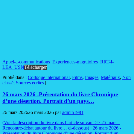
Appel-a-communications_Experiences-migratoires_RRT-I-
LEA_USN
Télécharger
Publié dans :
Colloque international
,
Films
,
Images
,
Matériaux
,
Non
classé
,
Sources écrites
|
26 mars 2026 -Présentation du livre Chronique
d’une désertion. Portrait d’un pays…
26 mars 2026
26 mars 2026
par
admin1981
(Voir la description du livre dans l’article suivant >> 25 mars –
Rencontre-débat autour du livre… ci-dessous)
: 26 mars 2026 -
Présentation du livre Chronique d’une désertion. Portrait d’un