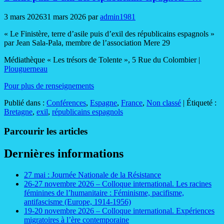
3 mars 2026
31 mars 2026
par
admin1981
« Le Finistère, terre d’asile puis d’exil des républicains espagnols »
par Jean Sala-Pala, membre de l’association Mere 29
Médiathèque « Les trésors de Tolente », 5 Rue du Colombier |
Plouguerneau
Pour plus de renseignements
Publié dans :
Conférences
,
Espagne
,
France
,
Non classé
|
Étiqueté :
Bretagne
,
exil
,
républicains espagnols
Parcourir les articles
Dernières informations
27 mai : Journée Nationale de la Résistance
26-27 novembre 2026 – Colloque international. Les racines
féminines de l’humanitaire : Féminisme, pacifisme,
antifascisme (Europe, 1914-1956)
19-20 novembre 2026 – Colloque international. Expériences
migratoires à l’ère contemporaine