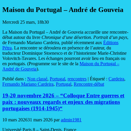
Maison du Portugal – André de Gouveia
Mercredi 25 mars, 18h30
La Maison du Portugal – André de Gouveia accueille une rencontre-
débat autour du livre
Chronique d’une désertion. Portrait d’un pays
,
de Fernando Mariano Cardeira, publié récemment aux
Éditions
Pétra
. La rencontre se déroulera en présence de l’auteur, du
traducteur Dominique Stoenesco et de l’historienne Marie-Christine
Volovitch-Tavares. Les échanges pourront avoir lieu en français ou
en portugais. (Programme sur le site de la
Maison du Portugal –
André de Gouveia
).
Publié dans :
Non classé
,
Portugal
,
rencontres
|
Étiqueté :
Cardeira
,
Fernando Mariano Cardeira
,
Portugal
,
Rencontre-débat
19-20 novembre 2026 – “Colloque Entre guerres et
paix : nouveaux regards et enjeux des migrations
portugaises (1914-1945)“
10 mars 2026
31 mars 2026
par
admin1981
Université Paris 8 – Saint-Denis, France