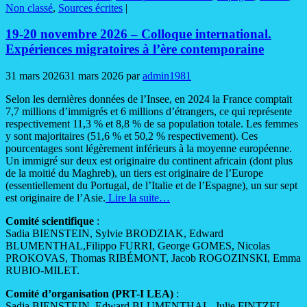
Non classé
,
Sources écrites
|
19-20 novembre 2026 – Colloque international.
Expériences migratoires à l’ère contemporaine
31 mars 2026
31 mars 2026
par
admin1981
Selon les dernières données de l’Insee, en 2024 la France comptait
7,7 millions d’immigrés et 6 millions d’étrangers, ce qui représente
respectivement 11,3 % et 8,8 % de sa population totale. Les femmes
y sont majoritaires (51,6 % et 50,2 % respectivement). Ces
pourcentages sont légèrement inférieurs à la moyenne européenne.
Un immigré sur deux est originaire du continent africain (dont plus
de la moitié du Maghreb), un tiers est originaire de l’Europe
(essentiellement du Portugal, de l’Italie et de l’Espagne), un sur sept
est originaire de l’Asie.
Lire la suite…
Comité scientifique
:
Sadia BIENSTEIN, Sylvie BRODZIAK, Edward
BLUMENTHAL,Filippo FURRI, George GOMES, Nicolas
PROKOVAS, Thomas RIBÉMONT, Jacob ROGOZINSKI, Emma
RUBIO-MILET.
Comité d’organisation (PRT-I LEA)
:
Sadia BIENSTEIN, Edward BLUMENTHAL, Julie FINTZEL,