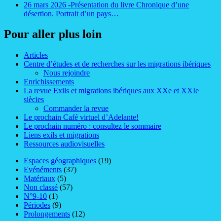
26 mars 2026 -Présentation du livre Chronique d’une
désertion. Portrait d’un pays…
Pour aller plus loin
Articles
Centre d’études et de recherches sur les migrations ibériques
Nous rejoindre
Enrichissements
La revue Exils et migrations ibériques aux XXe et XXIe
siècles
Commander la revue
Le prochain Café virtuel d’Adelante!
Le prochain numéro : consultez le sommaire
Liens exils et migrations
Ressources audiovisuelles
Espaces géographiques
(19)
Evénéments
(37)
Matériaux
(5)
Non classé
(57)
N°9-10
(1)
Périodes
(9)
Prolongements
(12)