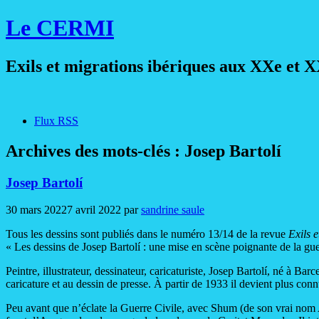
Le CERMI
Exils et migrations ibériques aux XXe et X
Flux RSS
Archives des mots-clés :
Josep Bartolí
Josep Bartolí
30 mars 2022
7 avril 2022
par
sandrine saule
Tous les dessins sont publiés dans le numéro 13/14 de la revue
Exils 
« Les dessins de Josep Bartolí : une mise en scène poignante de la guer
Peintre, illustrateur, dessinateur, caricaturiste, Josep Bartolí, né à Bar
caricature et au dessin de presse. À partir de 1933 il devient plus con
Peu avant que n’éclate la Guerre Civile, avec Shum (de son vrai nom Al