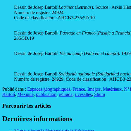
Dessin de Josep Bartolí
Latrines
(
Letrinas
). Source : Arxiu His
Numéro de registre: 24924
Code de classification : AHCB3-235/5D.19
Dessin de Josep Bartolí,
Passage en France
(
Pasaje a Francia
235/5D.19
Dessin de Josep Bartolí.
Vie au camp
(
Vida en el campo
). 1939
Dessin de Josep Bartolí
Solidarité nationale (Solidaridad nacio
Numéro de registre: 24929. Code de classification : AHCB3-2
Publié dans :
Espaces géographiques
,
France
,
Images
,
Matériaux
,
N°1
Bartolí
,
Mexique
,
publication
,
retirada
,
rivesaltes
,
Shum
Parcourir les articles
Dernières informations