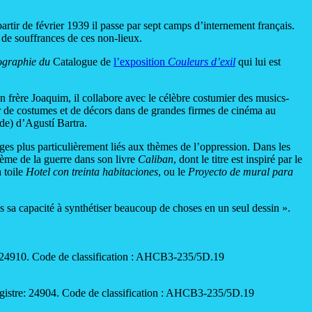
artir de février 1939 il passe par sept camps d’internement français.
 de souffrances de ces non-lieux.
ographie du
Catalogue de
l’exposition
Couleurs d’exil
qui lui est
n frère Joaquim, il collabore avec le célèbre costumier des musics-
r de costumes et de décors dans de grandes firmes de cinéma au
de) d’Agustí Bartra.
ages plus particulièrement liés aux thèmes de l’oppression. Dans les
thème de la guerre dans son livre
Caliban
, dont le titre est inspiré par le
 toile
Hotel con treinta habitaciones
, ou le
Proyecto de mural para
s sa capacité à synthétiser beaucoup de choses en un seul dessin ».
e: 24910. Code de classification : AHCB3-235/5D.19
registre: 24904. Code de classification : AHCB3-235/5D.19