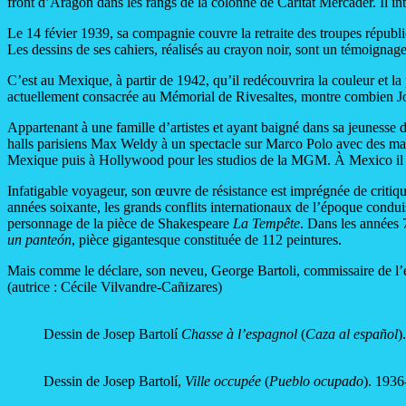
front d’Aragon dans les rangs de la colonne de Caritat Mercader. Il in
Le 14 févier 1939, sa compagnie couvre la retraite des troupes républic
Les dessins de ses cahiers, réalisés au crayon noir, sont un témoignag
C’est au Mexique, à partir de 1942, qu’il redécouvrira la couleur et 
actuellement consacrée au Mémorial de Rivesaltes, montre combien Jose
Appartenant à une famille d’artistes et ayant baigné dans sa jeunesse 
halls parisiens Max Weldy à un spectacle sur Marco Polo avec des maq
Mexique puis à Hollywood pour les studios de la MGM. À Mexico il r
Infatigable voyageur, son œuvre de résistance est imprégnée de critique
années soixante, les grands conflits internationaux de l’époque conduis
personnage de la pièce de Shakespeare
La Tempête
. Dans les années 
un panteón
, pièce gigantesque constituée de 112 peintures.
Mais comme le déclare, son neveu, George Bartoli, commissaire de l’exp
(autrice : Cécile Vilvandre-Cañizares)
Dessin de Josep Bartolí
Chasse à l’espagnol
(
Caza al español
)
Dessin de Josep Bartolí,
Ville occupée
(
Pueblo ocupado
). 1936