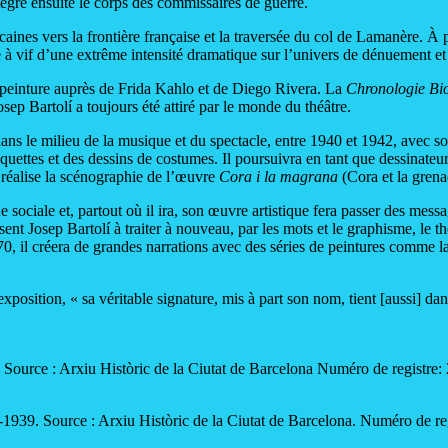
tègre ensuite le corps des commissaires de guerre.
aines vers la frontière française et la traversée du col de Lamanère. À p
e à vif d’une extrême intensité dramatique sur l’univers de dénuement et
la peinture auprès de Frida Kahlo et de Diego Rivera. La
Chronologie Bi
p Bartolí a toujours été attiré par le monde du théâtre.
dans le milieu de la musique et du spectacle, entre 1940 et 1942, avec so
uettes et des dessins de costumes. Il poursuivra en tant que dessinateu
éalise la scénographie de l’œuvre
Cora i la magrana
(Cora et la grena
 sociale et, partout où il ira, son œuvre artistique fera passer des mess
ent Josep Bartolí à traiter à nouveau, par les mots et le graphisme, le 
70, il créera de grandes narrations avec des séries de peintures comme la
osition, « sa véritable signature, mis à part son nom, tient [aussi] dan
. Source : Arxiu Històric de la Ciutat de Barcelona Numéro de registr
-1939. Source : Arxiu Històric de la Ciutat de Barcelona. Numéro de 