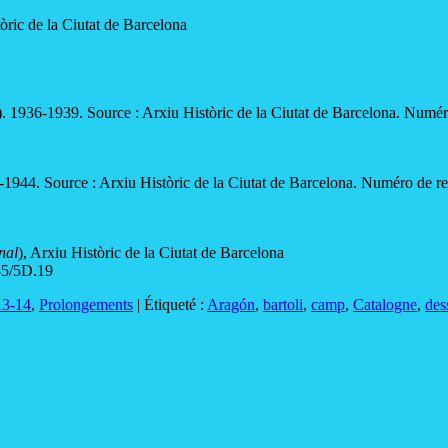
tòric de la Ciutat de Barcelona
). 1936-1939. Source : Arxiu Històric de la Ciutat de Barcelona. Numér
-1944. Source : Arxiu Històric de la Ciutat de Barcelona
.
Numéro de re
nal
), Arxiu Històric de la Ciutat de Barcelona
35/5D.19
3-14
,
Prolongements
|
Étiqueté :
Aragón
,
bartoli
,
camp
,
Catalogne
,
des