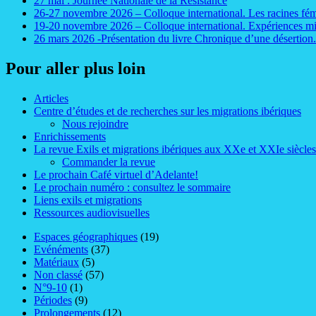
27 mai : Journée Nationale de la Résistance
26-27 novembre 2026 – Colloque international. Les racines fém
19-20 novembre 2026 – Colloque international. Expériences mig
26 mars 2026 -Présentation du livre Chronique d’une désertion
Pour aller plus loin
Articles
Centre d’études et de recherches sur les migrations ibériques
Nous rejoindre
Enrichissements
La revue Exils et migrations ibériques aux XXe et XXIe siècles
Commander la revue
Le prochain Café virtuel d’Adelante!
Le prochain numéro : consultez le sommaire
Liens exils et migrations
Ressources audiovisuelles
Espaces géographiques
(19)
Evénéments
(37)
Matériaux
(5)
Non classé
(57)
N°9-10
(1)
Périodes
(9)
Prolongements
(12)