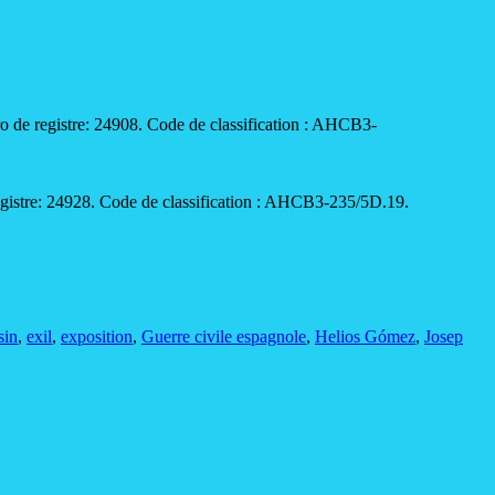
o de registre: 24908. Code de classification : AHCB3-
gistre: 24928. Code de classification : AHCB3-235/5D.19.
sin
,
exil
,
exposition
,
Guerre civile espagnole
,
Helios Gómez
,
Josep