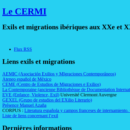
Le CERMI
Exils et migrations ibériques aux XXe et X
Flux RSS
Liens exils et migrations
AEMIC (Asociación Exilios y MIgraciones Contemporáneos)
Ateneo español de México
CEME (Centro de Estudios de Migraciones e Exilios)
La Contemporaine (ancienne Bibliothèque de Documentation Interna
EVE (Enfance, Violence, Exil)
Université Clermont Auvergne
GEXEL (Grupo de estudios del EXilio Literario)
Présence Manuel Azaña
CORPUS :
Literatura española y campos franceses de internamiento.
Liste de liens concernant l’exil
Dernières informations