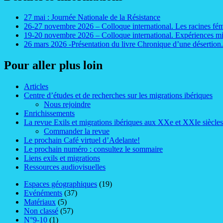
27 mai : Journée Nationale de la Résistance
26-27 novembre 2026 – Colloque international. Les racines fém
19-20 novembre 2026 – Colloque international. Expériences mig
26 mars 2026 -Présentation du livre Chronique d’une désertion
Pour aller plus loin
Articles
Centre d’études et de recherches sur les migrations ibériques
Nous rejoindre
Enrichissements
La revue Exils et migrations ibériques aux XXe et XXIe siècles
Commander la revue
Le prochain Café virtuel d’Adelante!
Le prochain numéro : consultez le sommaire
Liens exils et migrations
Ressources audiovisuelles
Espaces géographiques
(19)
Evénéments
(37)
Matériaux
(5)
Non classé
(57)
N°9-10
(1)