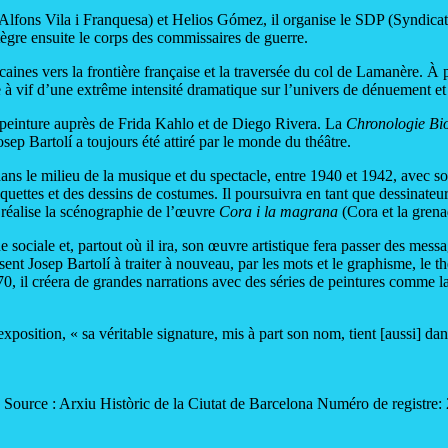
fons Vila i Franquesa) et Helios Gómez, il organise le SDP (Syndicat de
tègre ensuite le corps des commissaires de guerre.
aines vers la frontière française et la traversée du col de Lamanère. À p
e à vif d’une extrême intensité dramatique sur l’univers de dénuement et
la peinture auprès de Frida Kahlo et de Diego Rivera. La
Chronologie Bi
p Bartolí a toujours été attiré par le monde du théâtre.
dans le milieu de la musique et du spectacle, entre 1940 et 1942, avec so
uettes et des dessins de costumes. Il poursuivra en tant que dessinateu
éalise la scénographie de l’œuvre
Cora i la magrana
(Cora et la grena
 sociale et, partout où il ira, son œuvre artistique fera passer des mess
ent Josep Bartolí à traiter à nouveau, par les mots et le graphisme, le 
70, il créera de grandes narrations avec des séries de peintures comme la
osition, « sa véritable signature, mis à part son nom, tient [aussi] dan
. Source : Arxiu Històric de la Ciutat de Barcelona Numéro de registr