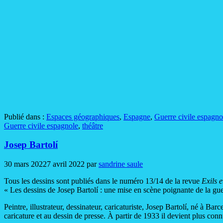
Publié dans :
Espaces géographiques
,
Espagne
,
Guerre civile espagno
Guerre civile espagnole
,
théâtre
Josep Bartolí
30 mars 2022
7 avril 2022
par
sandrine saule
Tous les dessins sont publiés dans le numéro 13/14 de la revue
Exils 
« Les dessins de Josep Bartolí : une mise en scène poignante de la guer
Peintre, illustrateur, dessinateur, caricaturiste, Josep Bartolí, né à Bar
caricature et au dessin de presse. À partir de 1933 il devient plus con