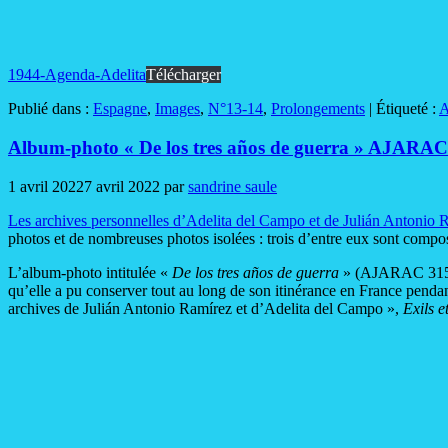
1944-Agenda-Adelita
Télécharger
Publié dans :
Espagne
,
Images
,
N°13-14
,
Prolongements
|
Étiqueté :
A
Album-photo « De los tres años de guerra » AJARAC
1 avril 2022
7 avril 2022
par
sandrine saule
Les archives personnelles d’Adelita del Campo et de Julián Antonio 
photos et de nombreuses photos isolées : trois d’entre eux sont compos
L’album-photo intitulée «
De los tres años de guerra
» (AJARAC 315) a
qu’elle a pu conserver tout au long de son itinérance en France penda
archives de Julián Antonio Ramírez et d’Adelita del Campo »,
Exils e