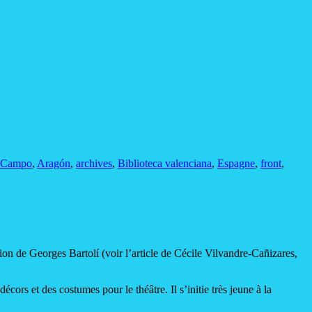
l Campo
,
Aragón
,
archives
,
Biblioteca valenciana
,
Espagne
,
front
,
tion de Georges Bartolí (voir l’article de Cécile Vilvandre-Cañizares,
écors et des costumes pour le théâtre. Il s’initie très jeune à la