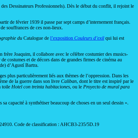
s Dessinateurs Professionnels). Dès le début du conflit, il rejoint le
artir de février 1939 il passe par sept camps d’internement français.
 de souffrances de ces non-lieux.
ographie du
Catalogue de
l’exposition
Couleurs d’exil
qui lui est
n frère Joaquim, il collabore avec le célèbre costumier des musics-
r de costumes et de décors dans de grandes firmes de cinéma au
de) d’Agustí Bartra.
ages plus particulièrement liés aux thèmes de l’oppression. Dans les
thème de la guerre dans son livre
Caliban
, dont le titre est inspiré par le
 toile
Hotel con treinta habitaciones
, ou le
Proyecto de mural para
s sa capacité à synthétiser beaucoup de choses en un seul dessin ».
e: 24910. Code de classification : AHCB3-235/5D.19