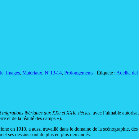
le
,
Images
,
Matériaux
,
N°13-14
,
Prolongements
|
Étiqueté :
Adelita de
et migrations ibériques aux XXe et XXIe siècles
, avec l’aimable autorisa
re et de la réalité des camps »).
celone en 1910, a aussi travaillé dans le domaine de la scénographie, des d
nu et ses dessins sont de plus en plus demandés.