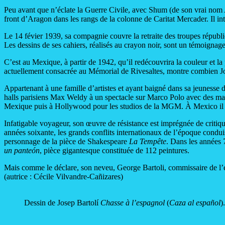
Peu avant que n’éclate la Guerre Civile, avec Shum (de son vrai nom Al
front d’Aragon dans les rangs de la colonne de Caritat Mercader. Il in
Le 14 févier 1939, sa compagnie couvre la retraite des troupes républic
Les dessins de ses cahiers, réalisés au crayon noir, sont un témoignag
C’est au Mexique, à partir de 1942, qu’il redécouvrira la couleur et 
actuellement consacrée au Mémorial de Rivesaltes, montre combien Jose
Appartenant à une famille d’artistes et ayant baigné dans sa jeunesse 
halls parisiens Max Weldy à un spectacle sur Marco Polo avec des maq
Mexique puis à Hollywood pour les studios de la MGM. À Mexico il r
Infatigable voyageur, son œuvre de résistance est imprégnée de critique
années soixante, les grands conflits internationaux de l’époque conduis
personnage de la pièce de Shakespeare
La Tempête
. Dans les années 
un panteón
, pièce gigantesque constituée de 112 peintures.
Mais comme le déclare, son neveu, George Bartoli, commissaire de l’exp
(autrice : Cécile Vilvandre-Cañizares)
Dessin de Josep Bartolí
Chasse à l’espagnol
(
Caza al español
)