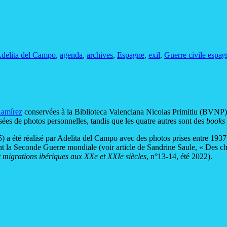
delita del Campo
,
agenda
,
archives
,
Espagne
,
exil
,
Guerre civile espag
Ramírez
conservées à la Biblioteca Valenciana Nicolas Primitiu (BVNP
ées de photos personnelles, tandis que les quatre autres sont des
books
 été réalisé par Adelita del Campo avec des photos prises entre 1937 
nt la Seconde Guerre mondiale (voir article de Sandrine Saule, « Des ch
t migrations ibériques aux XXe et XXIe siècles
, n°13-14, été 2022).