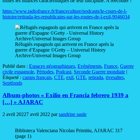
toutes les nuances caractéristiques de leur discipline. A réécouter !
https://www.radiofrance.fr/franceculture/podcasts/le-cours-de-l-
histoire/retirada-les-republicains-sur-les-routes-de-l-exil-9046034
Réfugiés espagnols qui arrivent en France après la
guerre d’Espagne ©Getty – Universal History
Archive/Universal Images Group
Publié dans :
Espaces géographiques
,
Evénéments
,
France
,
Guerre
civile espagnole
,
Périodes
,
Podcast
,
Seconde Guerre mondiale
|
Étiqueté :
camps français
,
CTE
,
exil
,
GTE
,
retirada
,
rivesaltes
,
Septfonds
Album-photos « Exilio en Francia febrero 1939 a
[…] » AJARAC
2 avril 2022
7 avril 2022
par
sandrine saule
Biblioteca Valenciana Nicolau Primitiu, AJARAC 317
(page 1)