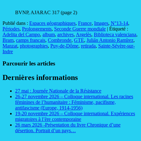
BVNP, AJARAC 317 (page 2)
Publié dans :
Espaces géographiques
,
France
,
Images
,
N°13-14
,
Périodes
,
Prolongements
,
Seconde Guerre mondiale
|
Étiqueté :
Adelita del Campo
,
album
,
archives
,
Argelès
,
Biblioteca valenciana
,
Bram
,
camps français
,
Combronde
,
GTE
,
Julián Antonio Ramírez
,
Manzat
,
photographies
,
Puy-de-Dôme
,
retirada
,
Sainte-Sévère-sur-
Indre
Parcourir les articles
Dernières informations
27 mai : Journée Nationale de la Résistance
26-27 novembre 2026 – Colloque international. Les racines
féminines de l’humanitaire : Féminisme, pacifisme,
antifascisme (Europe, 1914-1956)
19-20 novembre 2026 – Colloque international. Expériences
migratoires à l’ère contemporaine
26 mars 2026 -Présentation du livre Chronique d’une
désertion. Portrait d’un pays…