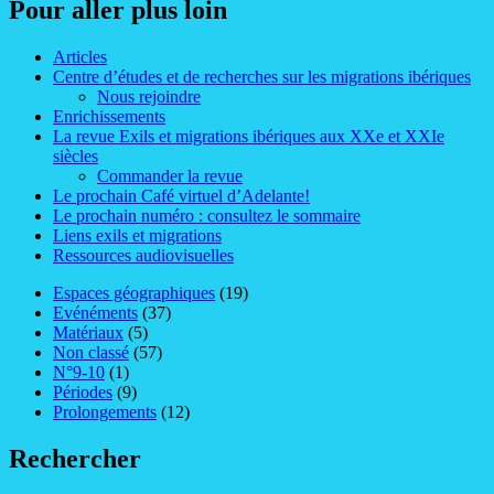
Pour aller plus loin
Articles
Centre d’études et de recherches sur les migrations ibériques
Nous rejoindre
Enrichissements
La revue Exils et migrations ibériques aux XXe et XXIe
siècles
Commander la revue
Le prochain Café virtuel d’Adelante!
Le prochain numéro : consultez le sommaire
Liens exils et migrations
Ressources audiovisuelles
Espaces géographiques
(19)
Evénéments
(37)
Matériaux
(5)
Non classé
(57)
N°9-10
(1)
Périodes
(9)
Prolongements
(12)
Rechercher