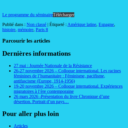
Le programme du séminaire
Télécharger
Publié dans :
Non classé
|
Étiqueté :
Amérique latine
,
Espagne
,
histoire
,
mémoire
,
Paris 8
Parcourir les articles
Dernières informations
27 mai : Journée Nationale de la Résistance
26-27 novembre 2026 – Colloque international. Les racines
féminines de l’humanitaire : Féminisme, pacifisme,
antifascisme (Europe, 1914-1956)
19-20 novembre 2026 – Colloque international. Expériences
migratoires à l’ère contemporaine
26 mars 2026 -Présentation du livre Chronique d’une
désertion. Portrait d’un pays…
Pour aller plus loin
Articles