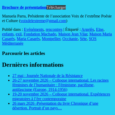
Brochure de présentation
Télécharger
Manuela Parra, Présidente de l’association Voix de l’extrême Poésie
et Culture (
voixdelextreme@gmail.com
)
Publié dans :
Evénéments
,
rencontres
|
Étiqueté :
Argelès
,
Elne
,
enfants
,
exil
,
Fondation Machado
,
Maison Jean Vilar
,
Maison Maria
Casarès
,
Maria Casarès
,
Montpellier
,
Occitanie
,
Sète
,
SOS
Méditerranée
Parcourir les articles
Dernières informations
27 mai : Journée Nationale de la Résistance
26-27 novembre 2026 – Colloque international. Les racines
féminines de l’humanitaire : Féminisme, pacifisme,
antifascisme (Europe, 1914-1956)
19-20 novembre 2026 – Colloque international. Expériences
migratoires à l’ère contemporaine
26 mars 2026 -Présentation du livre Chronique d’une
désertion. Portrait d’un pays…