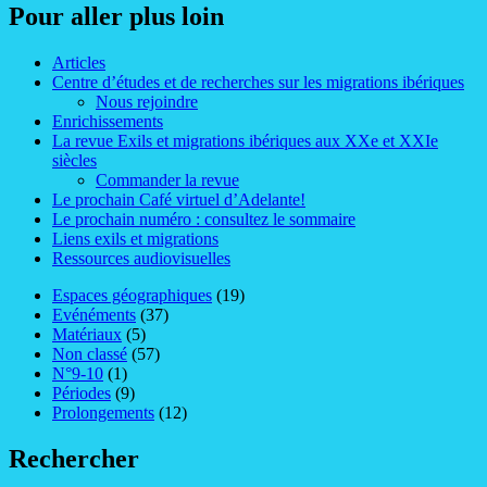
Pour aller plus loin
Articles
Centre d’études et de recherches sur les migrations ibériques
Nous rejoindre
Enrichissements
La revue Exils et migrations ibériques aux XXe et XXIe
siècles
Commander la revue
Le prochain Café virtuel d’Adelante!
Le prochain numéro : consultez le sommaire
Liens exils et migrations
Ressources audiovisuelles
Espaces géographiques
(19)
Evénéments
(37)
Matériaux
(5)
Non classé
(57)
N°9-10
(1)
Périodes
(9)
Prolongements
(12)
Rechercher