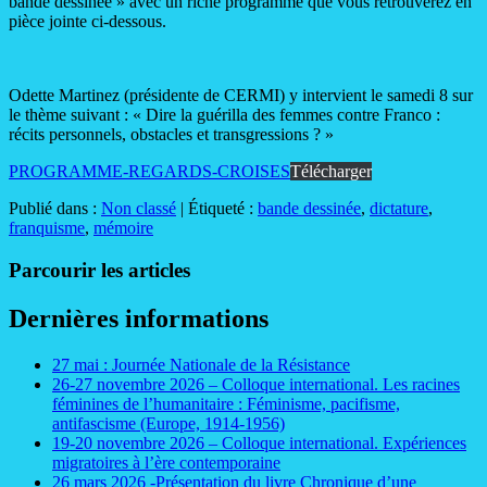
bande dessinée » avec un riche programme que vous retrouverez en
pièce jointe ci-dessous.
Odette Martinez (présidente de CERMI) y intervient le samedi 8 sur
le thème suivant : « Dire la guérilla des femmes contre Franco :
récits personnels, obstacles et transgressions ? »
PROGRAMME-REGARDS-CROISES
Télécharger
Publié dans :
Non classé
|
Étiqueté :
bande dessinée
,
dictature
,
franquisme
,
mémoire
Parcourir les articles
Dernières informations
27 mai : Journée Nationale de la Résistance
26-27 novembre 2026 – Colloque international. Les racines
féminines de l’humanitaire : Féminisme, pacifisme,
antifascisme (Europe, 1914-1956)
19-20 novembre 2026 – Colloque international. Expériences
migratoires à l’ère contemporaine
26 mars 2026 -Présentation du livre Chronique d’une