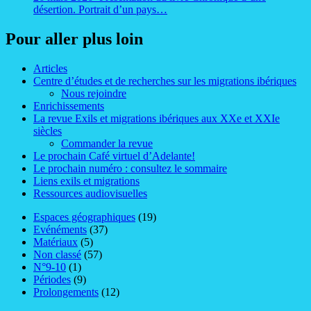
désertion. Portrait d’un pays…
Pour aller plus loin
Articles
Centre d’études et de recherches sur les migrations ibériques
Nous rejoindre
Enrichissements
La revue Exils et migrations ibériques aux XXe et XXIe
siècles
Commander la revue
Le prochain Café virtuel d’Adelante!
Le prochain numéro : consultez le sommaire
Liens exils et migrations
Ressources audiovisuelles
Espaces géographiques
(19)
Evénéments
(37)
Matériaux
(5)
Non classé
(57)
N°9-10
(1)
Périodes
(9)
Prolongements
(12)