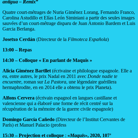
antigua – Remix
”
Quatre court-métrages de Nuria Giménez Lorang, Fernando Franco,
Carolina Astudillo et Elías León Siminiani a partir des seules images
sauvées d’un court-métrage disparu de Juan Antonio Bardem et Luis
Garcia Berlanga.
Josetxo Cerdán
(Directeur de la
Filmoteca Española
)
13:00 – Repas
14:30 – Colloque « En parlant de Maquis »
Alicia Giménez Bartllet
(écrivaine et philologue espagnole. Elle a
eu, entre autres, le prix Nadal en 2011 avec
Donde nadie te
encuentre
, roman sur
La Pastora
, une légendaire guérillera
hermaphrodite, en en 2014 elle a obtenu le prix Planeta).
Alfons Cervera
(écrivain espagnol en langues castillane et
valencienne qui a élaboré une forme de récit centré sur la
récupération de la mémoire de la guerre civile espagnole)
Domingo García Cañedo
(Directeur de l’Institut Cervantes de
París) et Manuel Palacio (profess
15:30 – Projection et colloque
:
«
Maquis
», 2020, 107’