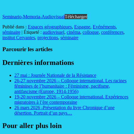
Seminario-Memoria-Audiovisual
Télécharger
Publié dans :
Espaces géographiques
,
Espagne
,
Evénéments
,
séminaire
|
Étiqueté :
audiovisuel
,
cinéma
,
colloque
,
conférences
,
institut Cervantes
,
projections
,
séminaire
Parcourir les articles
Dernières informations
27 mai : Journée Nationale de la Résistance
26-27 novembre 2026 – Colloque international. Les racines
féminines de l’humanitaire : Féminisme, pacifisme,
antifascisme (Europe, 1914-1956)
19-20 novembre 2026 – Colloque international. Expériences
migratoires à l’ère contemporaine
26 mars 2026 -Présentation du livre Chronique d’une
désertion. Portrait d’un pays…
Pour aller plus loin