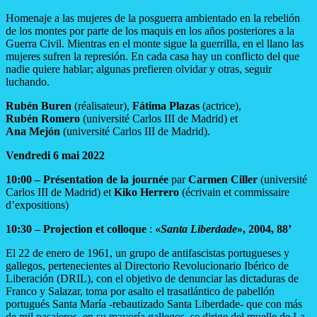
Homenaje a las mujeres de la posguerra ambientado en la rebelión
de los montes por parte de los maquis en los años posteriores a la
Guerra Civil. Mientras en el monte sigue la guerrilla, en el llano las
mujeres sufren la represión. En cada casa hay un conflicto del que
nadie quiere hablar; algunas prefieren olvidar y otras, seguir
luchando.
Rubén Buren
(réalisateur),
Fátima Plazas
(actrice),
Rubén Romero
(université Carlos III de Madrid) et
Ana Mejón
(université Carlos III de Madrid).
Vendredi 6 mai 2022
10:00 – Présentation de la journée
par
Carmen Ciller
(université
Carlos III de Madrid) et
Kiko Herrero
(écrivain et commissaire
d’expositions)
10:30 – Projection et colloque
:
«
Santa Liberdade
», 2004, 88’
El 22 de enero de 1961, un grupo de antifascistas portugueses y
gallegos, pertenecientes al Directorio Revolucionario Ibérico de
Liberación (DRIL), con el objetivo de denunciar las dictaduras de
Franco y Salazar, toma por asalto el trasatlántico de pabellón
portugués Santa María -rebautizado Santa Liberdade- que con más
de mil pasajeros, en su mayoría gallegos, se dirige del muelle de La