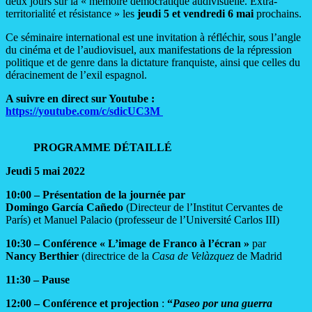
deux jours sur la « mémoire démocratique audivisuelle. Extra-
territorialité et résistance » les
jeudi 5 et vendredi 6 mai
prochains.
Ce séminaire international est une invitation à réfléchir, sous l’angle
du cinéma et de l’audiovisuel, aux manifestations de la répression
politique et de genre dans la dictature franquiste, ainsi que celles du
déracinement de l’exil espagnol.
A suivre en direct sur Youtube :
https://youtube.com/c/sdicUC3M
PROGRAMME
D
É
TAILL
É
Jeudi 5 mai 2022
10:00 – Présentation de la journée par
Domingo García Cañedo
(Directeur de l’Institut Cervantes de
París) et Manuel Palacio (professeur de l’Université Carlos III)
10:30 – Conférence « L’image de Franco à l’écran »
par
Nancy Berthier
(directrice de la
Casa de Velàzquez
de Madrid
11:30 – Pause
12:00 – Conférence et projection
:
“
Paseo por una guerra