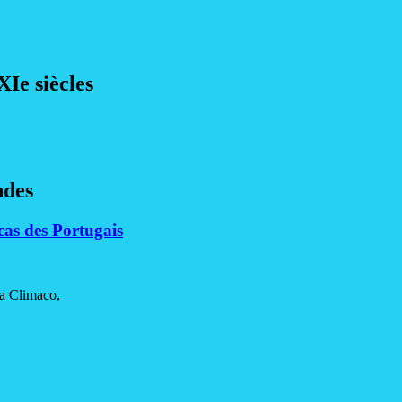
XIe siècles
ndes
as des Portugais
ina Climaco,