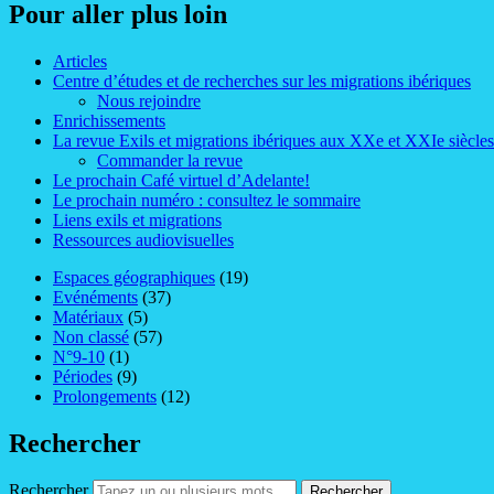
Pour aller plus loin
Articles
Centre d’études et de recherches sur les migrations ibériques
Nous rejoindre
Enrichissements
La revue Exils et migrations ibériques aux XXe et XXIe siècles
Commander la revue
Le prochain Café virtuel d’Adelante!
Le prochain numéro : consultez le sommaire
Liens exils et migrations
Ressources audiovisuelles
Espaces géographiques
(19)
Evénéments
(37)
Matériaux
(5)
Non classé
(57)
N°9-10
(1)
Périodes
(9)
Prolongements
(12)
Rechercher
Rechercher