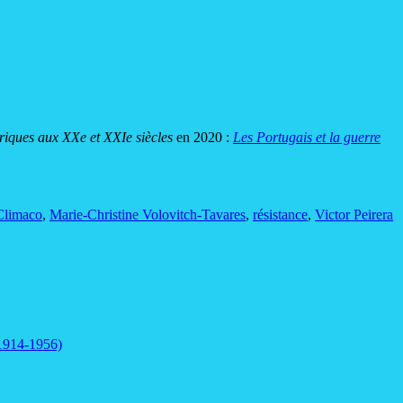
ériques aux XXe et XXIe siècles
en 2020 :
Les Portugais et la guerre
 Climaco
,
Marie-Christine Volovitch-Tavares
,
résistance
,
Victor Peirera
 1914-1956)