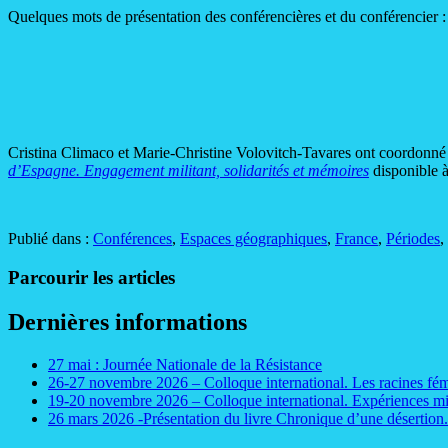
Quelques mots de présentation des conférencières et du conférencier :
Cristina Climaco et Marie-Christine Volovitch-Tavares ont coordon
d’Espagne. Engagement militant, solidarités et mémoires
disponible à
Publié dans :
Conférences
,
Espaces géographiques
,
France
,
Périodes
,
Parcourir les articles
Dernières informations
27 mai : Journée Nationale de la Résistance
26-27 novembre 2026 – Colloque international. Les racines fém
19-20 novembre 2026 – Colloque international. Expériences mig
26 mars 2026 -Présentation du livre Chronique d’une désertion