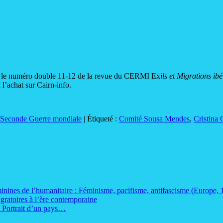
né le numéro double 11-12 de la revue du CERMI Ex
ils et Migrations ib
 l’achat sur Cairn-info.
Seconde Guerre mondiale
|
Étiqueté :
Comité Sousa Mendes
,
Cristina
inines de l’humanitaire : Féminisme, pacifisme, antifascisme (Europe,
ratoires à l’ère contemporaine
. Portrait d’un pays…